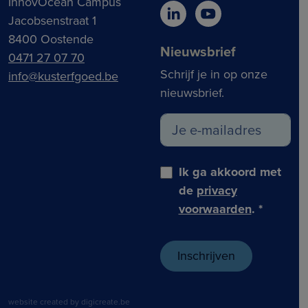
InnovOcean Campus
Jacobsenstraat 1
8400 Oostende
Nieuwsbrief
0471 27 07 70
Schrijf je in op onze
info@kusterfgoed.be
nieuwsbrief.
Ik ga akkoord met
de
privacy
voorwaarden
.
*
website created by digicreate.be