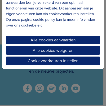
ONS NIEUWS
aanvaarden ben je verzekerd van een optimaal
functioneren van onze website. Dit aanpassen aan je
Schrijf je in voor onze nieuwsbrief en ontvang
eigen voorkeuren kan via cookievoorkeuren instellen.
maandelijks nieuws en projecten in jouw mailbox.
Op onze pagina cookie policy kan je meer info vinden
over ons cookiebeleid.
Inschrijven voor de nieuwsbrief
Alle cookies aanvaarden
Alle cookies weigeren
VOLG ONS VIA ONZE SOCIALS
Cookievoorkeuren instellen
Wees meteen op de hoogte van het laatste nieuws
en de nieuwe projecten.