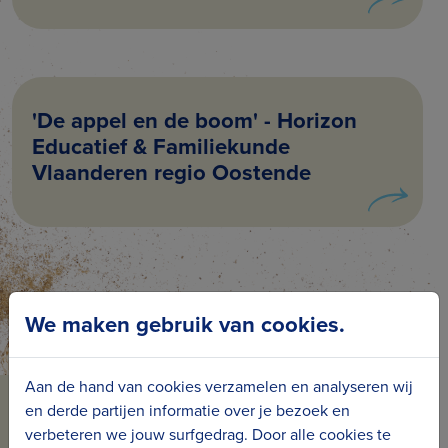
'De appel en de boom' - Horizon
Educatief & Familiekunde
Vlaanderen regio Oostende
We maken gebruik van cookies.
Aan de hand van cookies verzamelen en analyseren wij
en derde partijen informatie over je bezoek en
BLIJF OP DE HOOGTE VAN
verbeteren we jouw surfgedrag. Door alle cookies te