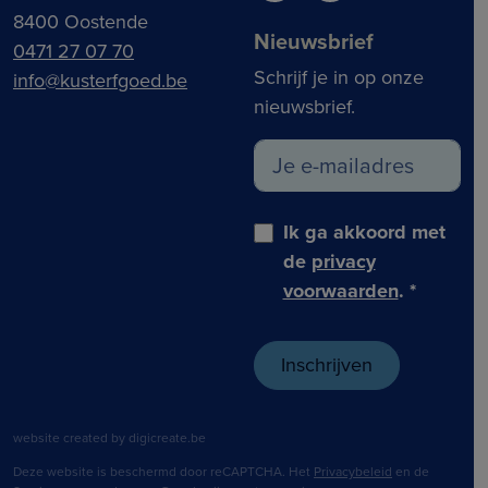
8400 Oostende
Nieuwsbrief
0471 27 07 70
Schrijf je in op onze
info@kusterfgoed.be
nieuwsbrief.
Ik ga akkoord met
de
privacy
voorwaarden
.
*
website created by digicreate.be
Deze website is beschermd door reCAPTCHA. Het
Privacybeleid
en de