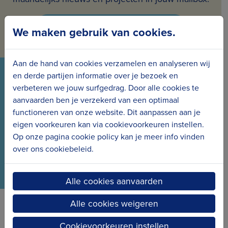
Inschrijven voor de nieuwsbrief
We maken gebruik van cookies.
Aan de hand van cookies verzamelen en analyseren wij
en derde partijen informatie over je bezoek en
VOLG ONS VIA ONZE SOCIALS
verbeteren we jouw surfgedrag. Door alle cookies te
aanvaarden ben je verzekerd van een optimaal
Wees meteen op de hoogte van het laatste nieuws
functioneren van onze website. Dit aanpassen aan je
en de nieuwe projecten.
eigen voorkeuren kan via cookievoorkeuren instellen.
Op onze pagina cookie policy kan je meer info vinden
over ons cookiebeleid.
Alle cookies aanvaarden
Alle cookies weigeren
Erfgoedcel Kusterfgoed verbindt
Cookievoorkeuren instellen