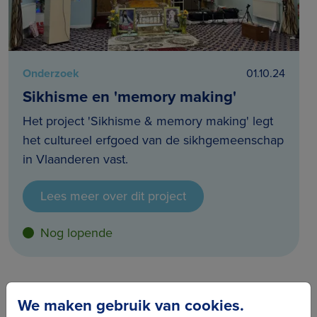
Onderzoek
01.10.24
Sikhisme en 'memory making'
Het project 'Sikhisme & memory making' legt
het cultureel erfgoed van de sikhgemeenschap
in Vlaanderen vast.
Lees meer over dit project
Nog lopende
We maken gebruik van cookies.