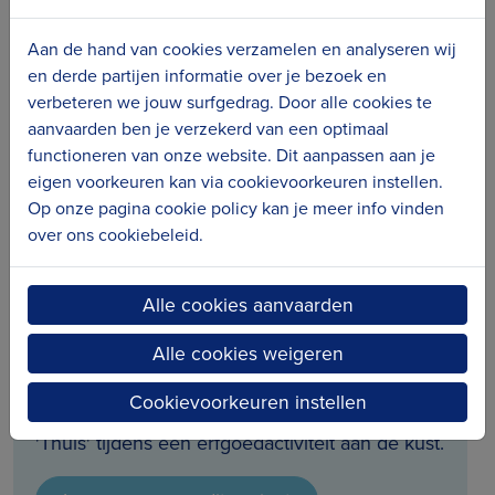
Aan de hand van cookies verzamelen en analyseren wij
en derde partijen informatie over je bezoek en
verbeteren we jouw surfgedrag. Door alle cookies te
aanvaarden ben je verzekerd van een optimaal
functioneren van onze website. Dit aanpassen aan je
eigen voorkeuren kan via cookievoorkeuren instellen.
Op onze pagina cookie policy kan je meer info vinden
over ons cookiebeleid.
Erfgoeddag
20.04.24
Erfgoeddag 2024 - Thuis
Alle cookies aanvaarden
Beleef Erfgoeddag aan de kust!Ervaar dé
hoogdag van het cultureel erfgoed op zaterdag
Alle cookies weigeren
20 & zondag 21 april 2024. Dompel je op
Cookievoorkeuren instellen
Erfgoeddag helemaal onder in het thema
'Thuis' tijdens een erfgoedactiviteit aan de kust.