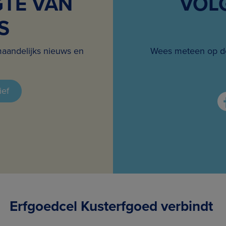
GTE VAN
VOL
S
maandelijks nieuws en
Wees meteen op de
ief
Erfgoedcel Kusterfgoed verbindt