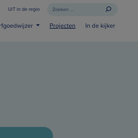
UiT in de regio
rfgoedwijzer
Projecten
In de kijker