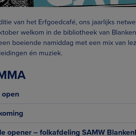
itie van het Erfgoedcafé, ons jaarlijks netwe
ktober welkom in de bibliotheek van Blanke
een boeiende namiddag met een mix van lez
leidingen én muziek.
AMMA
 open
koming
e opener – folkafdeling SAMW Blanken