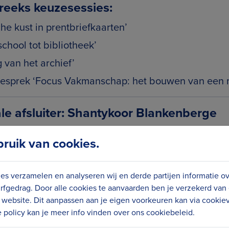
eeks keuzesessies:
he kust in prentbriefkaarten’
chool tot bibliotheek’
 van het archief’
lgesprek ‘Focus Vakmanschap: het bouwen van een m
 afsluiter: Shantykoor Blankenberge
uik van cookies.
an het Belle Epoque Centrum
es verzamelen en analyseren wij en derde partijen informatie o
 dank aan De Vrye Visscherye)
rfgedrag. Door alle cookies te aanvaarden ben je verzekerd van
es erfgoedverenigingen Blankenberge
website. Dit aanpassen aan je eigen voorkeuren kan via cookiev
policy kan je meer info vinden over ons cookiebeleid.
berge