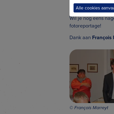
Erfgoedcafé 20
Alle cookies aanva
Wil je nog eens na
fotoreportage!
Dank aan
François 
© François Marreyt