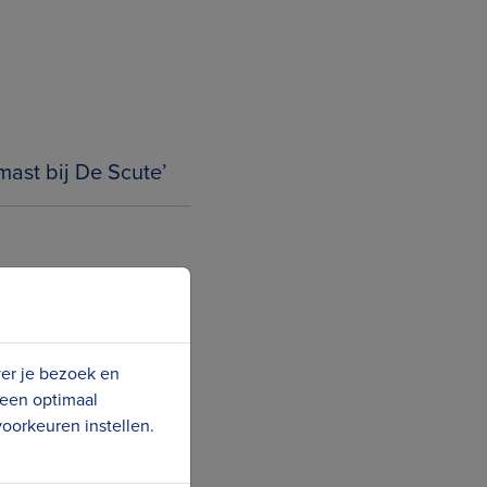
ast bij De Scute’
ver je bezoek en
 een optimaal
oorkeuren instellen.