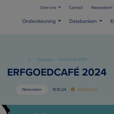
Over ons
Contact
Nieuwsbrief
Ondersteuning
Databanken
E
Projecten
Erfgoedcafé 2024
ERFGOEDCAFÉ 2024
Afgelopen
Netwerken
19.10.24