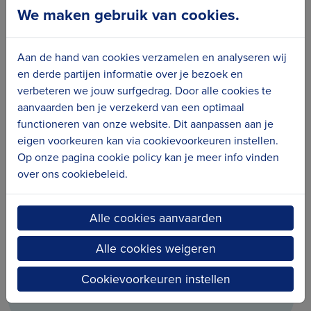
We maken gebruik van cookies.
Aan de hand van cookies verzamelen en analyseren wij
en derde partijen informatie over je bezoek en
verbeteren we jouw surfgedrag. Door alle cookies te
aanvaarden ben je verzekerd van een optimaal
Publicatie
functioneren van onze website. Dit aanpassen aan je
2022 - Erfgoeddag 'maakt school'
eigen voorkeuren kan via cookievoorkeuren instellen.
In het kader van Erfgoeddag 2022 over het
Op onze pagina cookie policy kan je meer info vinden
thema Maakt School maakte Erfgoedcel
over ons cookiebeleid.
Kusterfgoed een overkoepelende
programmabrochure van al de activiteiten in
Alle cookies aanvaarden
Middelkerke, Oostende, Bredene, De Haan en
Alle cookies weigeren
Blankenberge.
Cookievoorkeuren instellen
Download publicatie