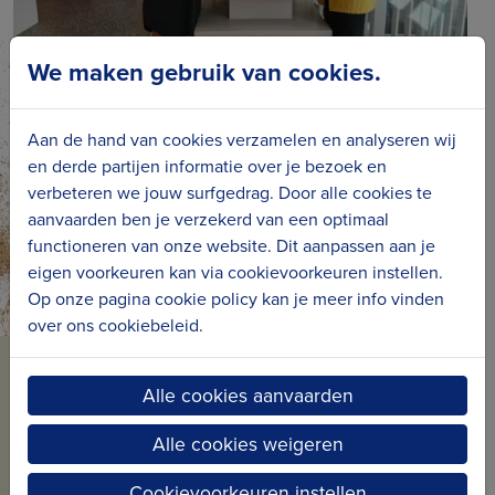
We maken gebruik van cookies.
Verhalenhoekje 'In zee met
jobstudenten'
Aan de hand van cookies verzamelen en analyseren wij
en derde partijen informatie over je bezoek en
verbeteren we jouw surfgedrag. Door alle cookies te
aanvaarden ben je verzekerd van een optimaal
functioneren van onze website. Dit aanpassen aan je
eigen voorkeuren kan via cookievoorkeuren instellen.
Op onze pagina cookie policy kan je meer info vinden
over ons cookiebeleid.
BLIJF OP DE HOOGTE VAN
Alle cookies aanvaarden
ONS NIEUWS
Alle cookies weigeren
Schrijf je in voor onze nieuwsbrief en ontvang
Cookievoorkeuren instellen