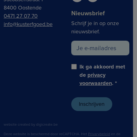
8400 Oostende
Nieuwsbrief
0471 27 07 70
Schrijf je in op onze
info@kusterfgoed.be
nieuwsbrief.
Ik ga akkoord met
de
privacy
voorwaarden
.
*
website created by digicreate.be
Deze website is beschermd door reCAPTCHA. Het
Privacybeleid
en de