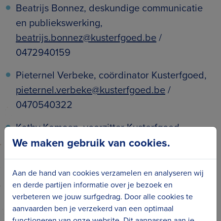
Beatrijs Bonnez, deskundige communicatie
en publiekswerking,
beatrijs.bonnez@kusterfgoed.be
/
0472940159
Pieternel Verbeke, coördinator Kusterfgoed,
pieternel.verbeke@kusterfgoed.be
/
0470540322
Kathy Kamoen, voorzitter Kusterfgoed,
We maken gebruik van cookies.
kathy.kamoen@blankenberge.be
Over Erfgoedcel Kusterfgoed
Aan de hand van cookies verzamelen en analyseren wij
en derde partijen informatie over je bezoek en
Erfgoedcel Kusterfgoed zet zich in voor het
verbeteren we jouw surfgedrag. Door alle cookies te
cultureel (roerend en immaterieel) erfgoed in
aanvaarden ben je verzekerd van een optimaal
Middelkerke, Oostende, Bredene, De Haan en
functioneren van onze website. Dit aanpassen aan je