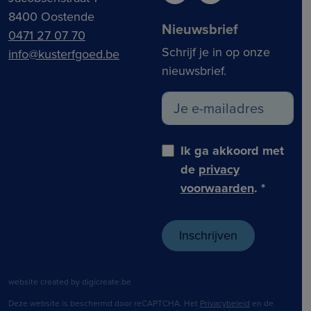
8400 Oostende
Nieuwsbrief
0471 27 07 70
Schrijf je in op onze
info@kusterfgoed.be
nieuwsbrief.
Ik ga akkoord met
de
privacy
voorwaarden
.
*
website created by digicreate.be
Deze website is beschermd door reCAPTCHA. Het
Privacybeleid
en de