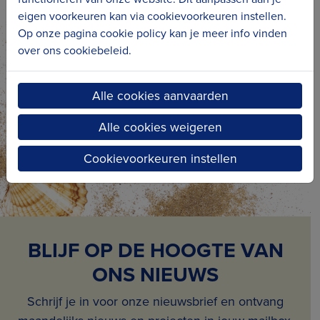
Blankenberge. Als erfgoedcel ondersteunen
eigen voorkeuren kan via cookievoorkeuren instellen.
Op onze pagina cookie policy kan je meer info vinden
we de werking en de projecten van lokale
over ons cookiebeleid.
erfgoedspelers om erfgoed te bewaren voor
de toekomst. Daarnaast werken we eigen
Alle cookies aanvaarden
projecten uit, zoals ‘In zee met jobstudenten’,
om lokaal (kust)erfgoed in de kijker te zetten.
Alle cookies weigeren
Cookievoorkeuren instellen
BLIJF OP DE HOOGTE VAN
ONS NIEUWS
Schrijf je in voor onze nieuwsbrief en ontvang