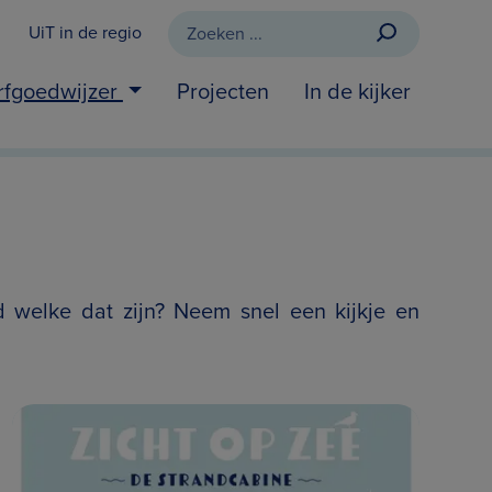
UiT in de regio
rfgoedwijzer
Projecten
In de kijker
d welke dat zijn? Neem snel een kijkje en