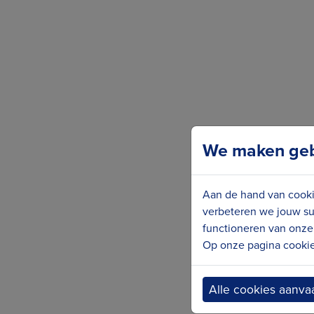
We maken gebr
Aan de hand van cooki
verbeteren we jouw su
functioneren van onze 
Op onze pagina cookie 
Alle cookies aanva