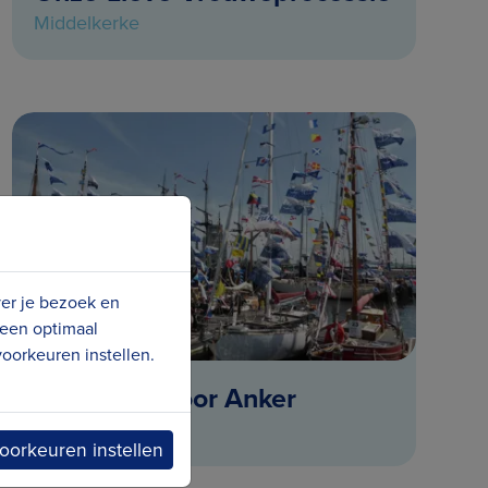
Middelkerke
ver je bezoek en
 een optimaal
oorkeuren instellen.
Oostende Voor Anker
Oostende
oorkeuren instellen