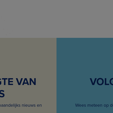
GTE VAN
VOL
S
maandelijks nieuws en
Wees meteen op de