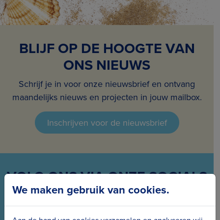
BLIJF OP DE HOOGTE VAN
ONS NIEUWS
Schrijf je in voor onze nieuwsbrief en ontvang
maandelijks nieuws en projecten in jouw mailbox.
Inschrijven voor de nieuwsbrief
VOLG ONS VIA ONZE SOCIALS
We maken gebruik van cookies.
Wees meteen op de hoogte van het laatste nieuws
en de nieuwe projecten.
Aan de hand van cookies verzamelen en analyseren wij