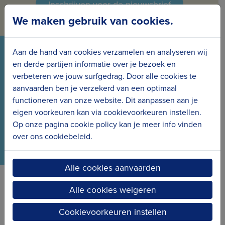
Inschrijven voor de nieuwsbrief
We maken gebruik van cookies.
Aan de hand van cookies verzamelen en analyseren wij
VOLG ONS VIA ONZE SOCIALS
en derde partijen informatie over je bezoek en
verbeteren we jouw surfgedrag. Door alle cookies te
Wees meteen op de hoogte van het laatste nieuws
aanvaarden ben je verzekerd van een optimaal
en de nieuwe projecten.
functioneren van onze website. Dit aanpassen aan je
eigen voorkeuren kan via cookievoorkeuren instellen.
Op onze pagina cookie policy kan je meer info vinden
over ons cookiebeleid.
Alle cookies aanvaarden
Alle cookies weigeren
Erfgoedcel Kusterfgoed verbindt
Cookievoorkeuren instellen