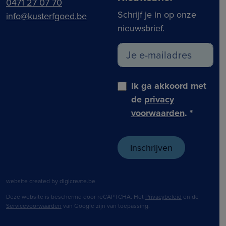
0471 27 07 70
Schrijf je in op onze
info@kusterfgoed.be
nieuwsbrief.
Ik ga akkoord met
de
privacy
voorwaarden
.
*
website created by digicreate.be
Deze website is beschermd door reCAPTCHA. Het
Privacybeleid
en de
Servicevoorwaarden
van Google zijn van toepassing.