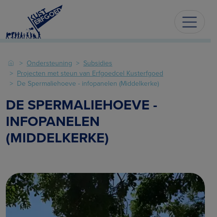
Ondersteuning
Subsidies
Projecten met steun van Erfgoedcel Kusterfgoed
De Spermaliehoeve - infopanelen (Middelkerke)
DE SPERMALIEHOEVE -
INFOPANELEN
(MIDDELKERKE)