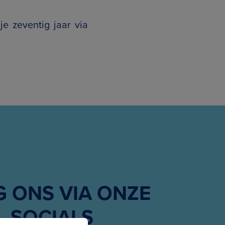
e zeventig jaar via
G ONS VIA ONZE
SOCIALS