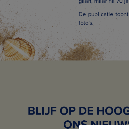
gaan, maar na 70 ja
De publicatie toon
foto’s.
BLIJF OP DE HOO
ONS NIEUW