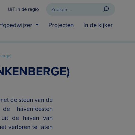
UiT in de regio
rfgoedwijzer
Projecten
In de kijker
berge)
NKENBERGE)
met de steun van de
 de havenfeesten
f uit de haven van
t verloren te laten