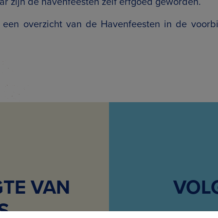
ar zijn de havenfeesten zelf erfgoed geworden.
t een overzicht van de Havenfeesten in de voorbij
GTE VAN
VOL
S