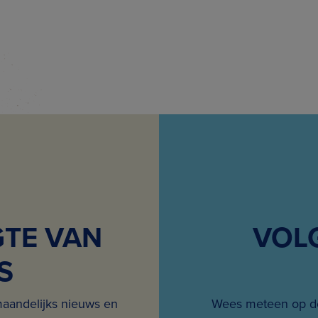
GTE VAN
VOL
S
maandelijks nieuws en
Wees meteen op de