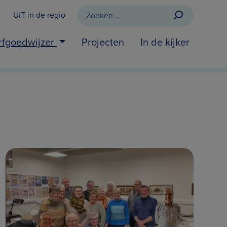
UiT in de regio
rfgoedwijzer
Projecten
In de kijker