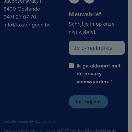
Jacobsenstraat 1
8400 Oostende
Nieuwsbrief
0471 27 07 70
Schrijf je in op onze
info@kusterfgoed.be
nieuwsbrief.
Ik ga akkoord met
de
privacy
voorwaarden
.
*
website created by digicreate.be
Deze website is beschermd door reCAPTCHA. Het
Privacybeleid
en de