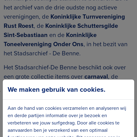
het archief van de drie oudste nog actieve
verenigingen, de
Koninklijke Turnvereniging
Rust Roest
, de
Koninklijke Schuttersgilde
Sint-Sebastiaan
en de
Koninklijke
Toneelvereniging Onder Ons
, in het bezit van
het Stadsarchief - De Benne.
Het Stadsarchief-De Benne beschikt ook over
een grote collectie items over
carnaval
, de
beide
Wereldoorlogen
en de
bloemenstoet
.
We maken gebruik van cookies.
Regelmatig komen er
schenkingen
binnen.
Het Stadsarchief - De Benne aanvaardt alle
Aan de hand van cookies verzamelen en analyseren wij
en derde partijen informatie over je bezoek en
stukken die over Blankenberge of Uitkerke
verbeteren we jouw surfgedrag. Door alle cookies te
handelen. Dit kunnen foto’s zijn die bij het
aanvaarden ben je verzekerd van een optimaal
overlijden van een familielid op zolder