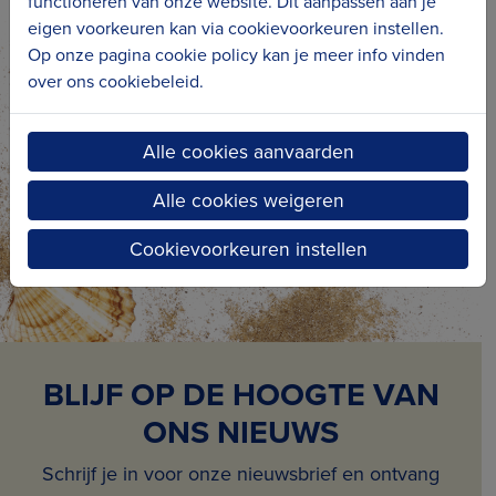
functioneren van onze website. Dit aanpassen aan je
gevonden zijn, oude archieven van bolders-
eigen voorkeuren kan via cookievoorkeuren instellen.
Op onze pagina cookie policy kan je meer info vinden
biljart- of andere verenigingen of brieven en
over ons cookiebeleid.
stukken van verdwenen handelszaken.
Personen die stukken willen schenken, kunnen
Alle cookies aanvaarden
steeds terecht bij
Pieter
Deschoolmeester
of
Inga Scharley
.
Alle cookies weigeren
Cookievoorkeuren instellen
BLIJF OP DE HOOGTE VAN
ONS NIEUWS
Schrijf je in voor onze nieuwsbrief en ontvang