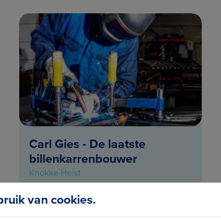
Carl Gies - De laatste
billenkarrenbouwer
Knokke-Heist
uik van cookies.