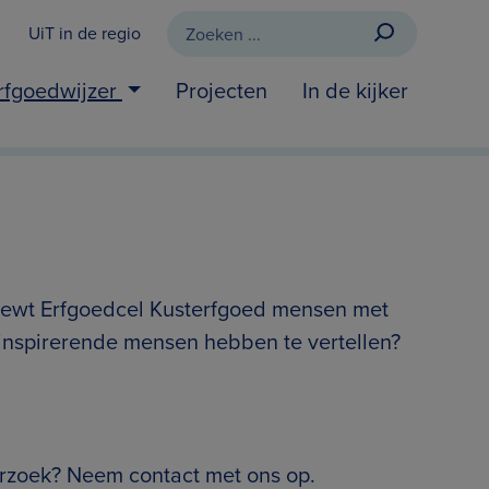
UiT in de regio
rfgoedwijzer
Projecten
In de kijker
viewt Erfgoedcel Kusterfgoed mensen met
inspirerende mensen hebben te vertellen?
erzoek? Neem contact met ons op.