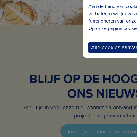
Aan de hand van cooki
verbeteren we jouw su
functioneren van onze 
Op onze pagina cookie 
Alle cookies aanva
BLIJF OP DE HOO
ONS NIEUW
Schrijf je in voor onze nieuwsbrief en ontvang 
projecten in jouw mailbox.
Inschrijven voor de nieuwsbr