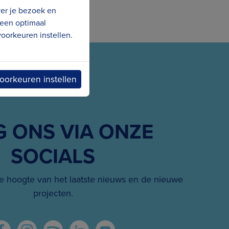
ver je bezoek en
 een optimaal
oorkeuren instellen.
oorkeuren instellen
G ONS VIA ONZE
SOCIALS
 hoogte van het laatste nieuws en de nieuwe
projecten.