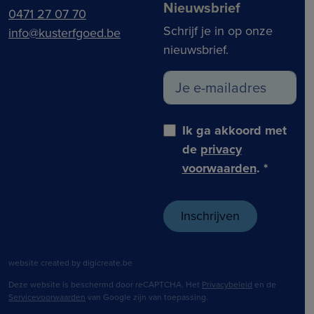
Nieuwsbrief
0471 27 07 70
Schrijf je in op onze
info@kusterfgoed.be
nieuwsbrief.
Ik ga akkoord met
de
privacy
voorwaarden
.
*
website created by digicreate.be
Deze website is beschermd door reCAPTCHA. Het
Privacybeleid
en de
Servicevoorwaarden
van Google zijn van toepassing.