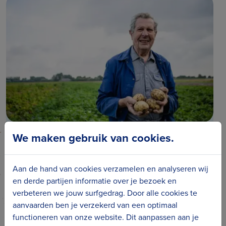
We maken gebruik van cookies.
Joseph Zwaenepoel - De Haan
De Haan
Aan de hand van cookies verzamelen en analyseren wij
en derde partijen informatie over je bezoek en
verbeteren we jouw surfgedrag. Door alle cookies te
aanvaarden ben je verzekerd van een optimaal
Pauline Vincke - Verzetsheldin
functioneren van onze website. Dit aanpassen aan je
De Haan