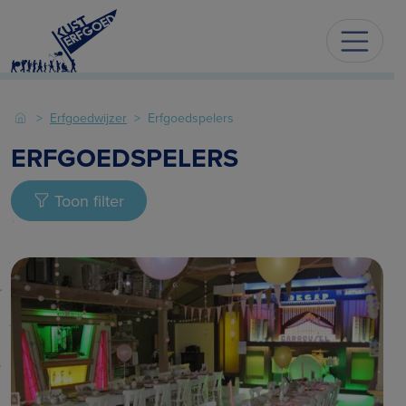
Erfgoedwijzer
Erfgoedspelers
ERFGOEDSPELERS
Toon filter