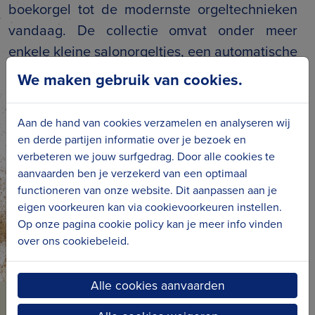
boekorgel tot de modernste orgeltechnieken
vandaag. De collectie omvat onder meer
enkele kleine salonorgeltjes, een automatische
piano, een grammofoon en een fonograaf. Het
We maken gebruik van cookies.
pronkstuk van Eddy’s verzameling is een
dansorgel Decap uit 1974.
Aan de hand van cookies verzamelen en analyseren wij
en derde partijen informatie over je bezoek en
Bekijk
hier
de openingsuren van De zoeten
verbeteren we jouw surfgedrag. Door alle cookies te
orgel. Groepen (max. 50 personen) kunnen op
aanvaarden ben je verzekerd van een optimaal
afspraak een rondleiding boeken.
functioneren van onze website. Dit aanpassen aan je
eigen voorkeuren kan via cookievoorkeuren instellen.
Op onze pagina cookie policy kan je meer info vinden
over ons cookiebeleid.
Alle cookies aanvaarden
BLIJF OP DE HOOGTE VAN