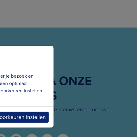
G ONS VIA ONZE
ver je bezoek en
 een optimaal
SOCIALS
oorkeuren instellen.
 hoogte van het laatste nieuws en de nieuwe
oorkeuren instellen
projecten.