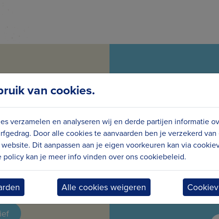
uik van cookies.
GTE VAN
VOL
es verzamelen en analyseren wij en derde partijen informatie o
rfgedrag. Door alle cookies te aanvaarden ben je verzekerd van
S
website. Dit aanpassen aan je eigen voorkeuren kan via cookiev
policy kan je meer info vinden over ons cookiebeleid.
maandelijks nieuws en
Wees meteen op de
arden
Alle cookies weigeren
Cookiev
ief