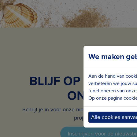
We maken gebr
BLIJF OP DE HOO
Aan de hand van cooki
verbeteren we jouw su
ONS NIEUW
functioneren van onze 
Op onze pagina cookie 
Schrijf je in voor onze nieuwsbrief en ontvang 
Alle cookies aanva
projecten in jouw mailbox.
Inschrijven voor de nieuwsbr