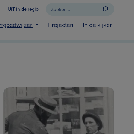
UiT in de regio
rfgoedwijzer
Projecten
In de kijker