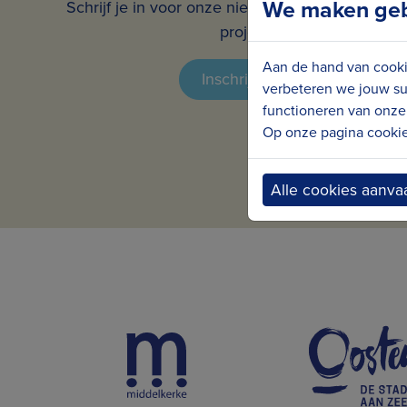
We maken gebr
Schrijf je in voor onze nieuwsbrief en ontvang 
projecten in jouw mailbox.
Aan de hand van cooki
Inschrijven voor de nieuwsbr
verbeteren we jouw su
functioneren van onze 
Op onze pagina cookie 
Alle cookies aanva