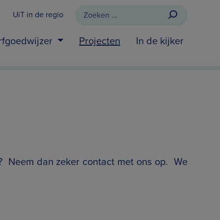
UiT in de regio
rfgoedwijzer
Projecten
In de kijker
en? Neem dan zeker
contact
met ons op. We