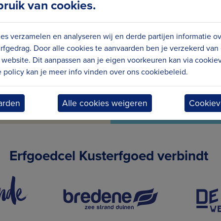
uik van cookies.
maandelijks nieuws en
Wees meteen op de
es verzamelen en analyseren wij en derde partijen informatie o
ief
rfgedrag. Door alle cookies te aanvaarden ben je verzekerd van
website. Dit aanpassen aan je eigen voorkeuren kan via cookiev
policy kan je meer info vinden over ons cookiebeleid.
arden
Alle cookies weigeren
Cookiev
Erfgoedcel Kusterfgoed verbindt