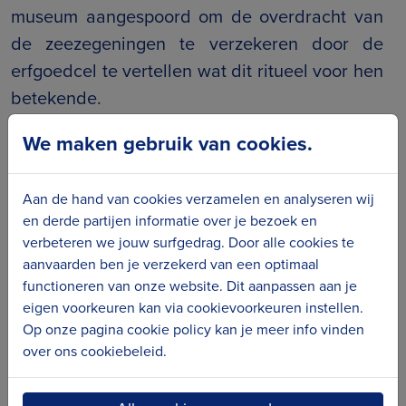
museum aangespoord om de overdracht van
de zeezegeningen te verzekeren door de
erfgoedcel te vertellen wat dit ritueel voor hen
betekende.
We maken gebruik van cookies.
3. Jaarlijkse kalender (2017-2019)
Aan de hand van cookies verzamelen en analyseren wij
Enkele jaren bleef Kusterfgoed zich inzetten
en derde partijen informatie over je bezoek en
voor de traditie van de zeezegeningen.
verbeteren we jouw surfgedrag. Door alle cookies te
aanvaarden ben je verzekerd van een optimaal
Bekijk
hier
de
kalender
die alle
functioneren van onze website. Dit aanpassen aan je
zeezegeningen en vissersmissen
eigen voorkeuren kan via cookievoorkeuren instellen.
Op onze pagina cookie policy kan je meer info vinden
uit
2017
bundelt.
over ons cookiebeleid.
Bekijk
hier
de
kalender
die alle
zeezegeningen en vissersmissen