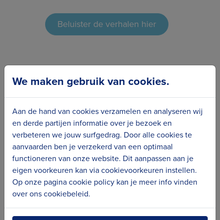
Beluister de verhalen hier
De tentoonstelling
We maken gebruik van cookies.
In de vijf Kusterfgoedgemeenten kon je een
kleine attractieve expo bekijken rond het
Aan de hand van cookies verzamelen en analyseren wij
thema 'billenkarren'
en derde partijen informatie over je bezoek en
verbeteren we jouw surfgedrag. Door alle cookies te
Gezocht: herinneringen en
aanvaarden ben je verzekerd van een optimaal
beeldmateriaal
functioneren van onze website. Dit aanpassen aan je
eigen voorkeuren kan via cookievoorkeuren instellen.
Heb jij zalige herinneringen aan een ritje op
Op onze pagina cookie policy kan je meer info vinden
de billenkar of gocart? Heb je thuis
foto’s of
over ons cookiebeleid.
dia’s
liggen, of wil je graag je
verhaal
met ons