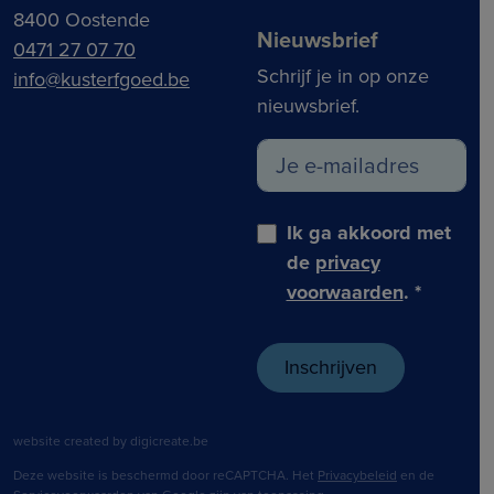
8400 Oostende
Nieuwsbrief
0471 27 07 70
Schrijf je in op onze
info@kusterfgoed.be
nieuwsbrief.
Ik ga akkoord met
de
privacy
voorwaarden
.
*
website created by digicreate.be
Deze website is beschermd door reCAPTCHA. Het
Privacybeleid
en de