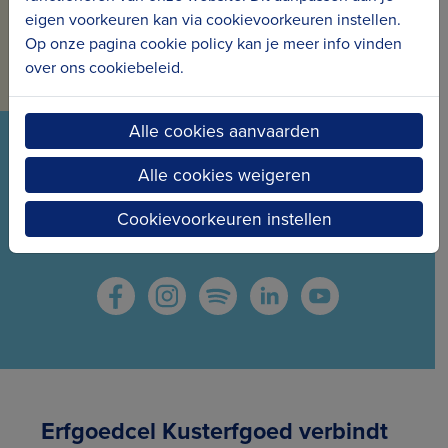
eigen voorkeuren kan via cookievoorkeuren instellen.
Op onze pagina cookie policy kan je meer info vinden
Inschrijven voor de nieuwsbrief
over ons cookiebeleid.
Alle cookies aanvaarden
VOLG ONS VIA ONZE SOCIALS
Alle cookies weigeren
Wees meteen op de hoogte van het laatste nieuws
Cookievoorkeuren instellen
en de nieuwe projecten.
Erfgoedcel Kusterfgoed verbindt