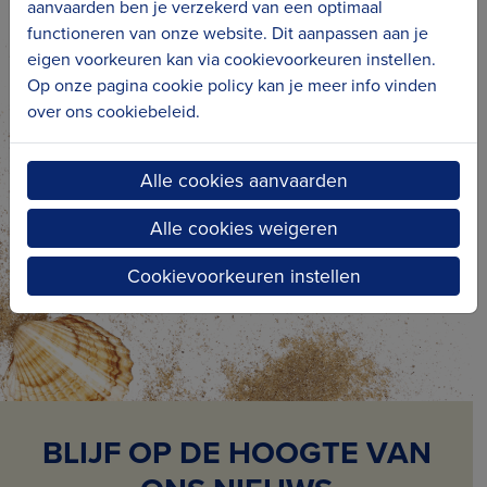
ondersteuningsmogelijkheden
.
aanvaarden ben je verzekerd van een optimaal
functioneren van onze website. Dit aanpassen aan je
eigen voorkeuren kan via cookievoorkeuren instellen.
IN HET KORT
Op onze pagina cookie policy kan je meer info vinden
over ons cookiebeleid.
Doel
: Behoud & beheer van religieus roerend
erfgoed
Alle cookies aanvaarden
Projectcoördinator
: Erfgoedcel Kusterfgoed
Projectpartners
: kerkbesturen
Alle cookies weigeren
Periode
: 2018-heden
Cookievoorkeuren instellen
BLIJF OP DE HOOGTE VAN