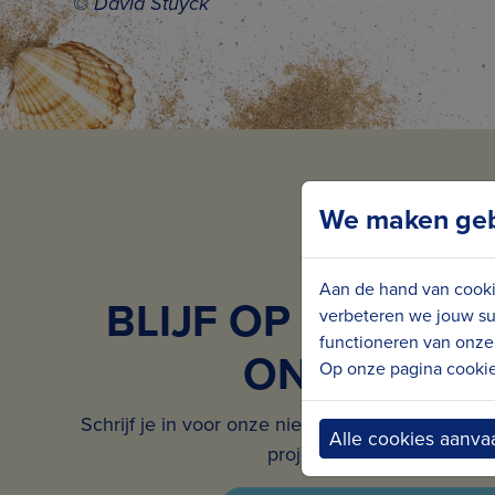
© David Stuyck
We maken gebr
Aan de hand van cooki
BLIJF OP DE HOO
verbeteren we jouw su
functioneren van onze 
ONS NIEUW
Op onze pagina cookie 
Schrijf je in voor onze nieuwsbrief en ontvang 
Alle cookies aanva
projecten in jouw mailbox.