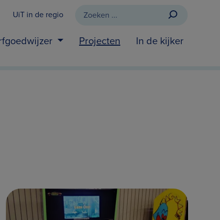
UiT in de regio
rfgoedwijzer
Projecten
In de kijker