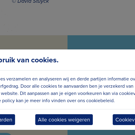
© David Stuyck
uik van cookies.
es verzamelen en analyseren wij en derde partijen informatie o
GTE VAN
VOL
rfgedrag. Door alle cookies te aanvaarden ben je verzekerd van
website. Dit aanpassen aan je eigen voorkeuren kan via cookiev
S
policy kan je meer info vinden over ons cookiebeleid.
maandelijks nieuws en
Wees meteen op de
arden
Alle cookies weigeren
Cookiev