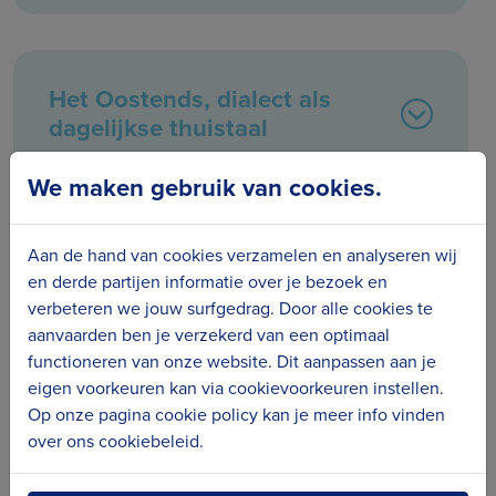
Het Oostends, dialect als
dagelijkse thuistaal
We maken gebruik van cookies.
Aan de hand van cookies verzamelen en analyseren wij
300 jaar Oostendse
en derde partijen informatie over je bezoek en
compagnie
verbeteren we jouw surfgedrag. Door alle cookies te
aanvaarden ben je verzekerd van een optimaal
functioneren van onze website. Dit aanpassen aan je
eigen voorkeuren kan via cookievoorkeuren instellen.
Op onze pagina cookie policy kan je meer info vinden
Ontdek je roots. Wie waren je
over ons cookiebeleid.
voorouders?