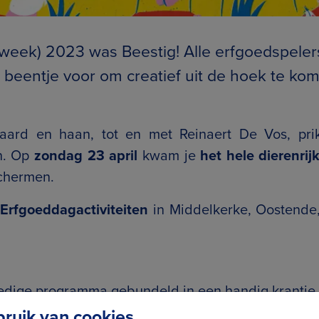
week) 2023 was Beestig! Alle erfgoedspelers
 beentje voor om creatief uit de hoek te ko
aard en haan, tot en met Reinaert De Vos, pri
n. Op
zondag 23 april
kwam je
het hele dierenrij
schermen.
 Erfgoeddagactiviteiten
in Middelkerke, Oostende
edige programma gebundeld in een handig krantje.
uik van cookies.