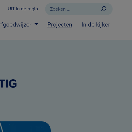
UiT in de regio
rfgoedwijzer
Projecten
In de kijker
TIG