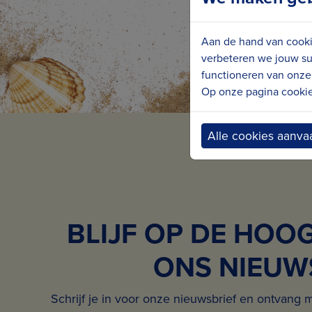
Aan de hand van cooki
verbeteren we jouw su
functioneren van onze 
Op onze pagina cookie 
Alle cookies aanva
BLIJF OP DE HOO
ONS NIEUW
Schrijf je in voor onze nieuwsbrief en ontvang 