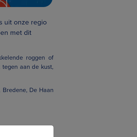
 uit onze regio
men met dit
kkelende roggen of
k
tegen aan de kust,
, Bredene, De Haan