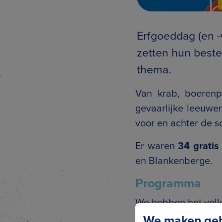
Erfgoeddag (en -
zetten hun beste
thema.
Van krab, boerenp
gevaarlijke leeuwe
voor en achter de 
Er waren
34 gratis
en Blankenberge.
Programma
We hebben het voll
We maken gebr