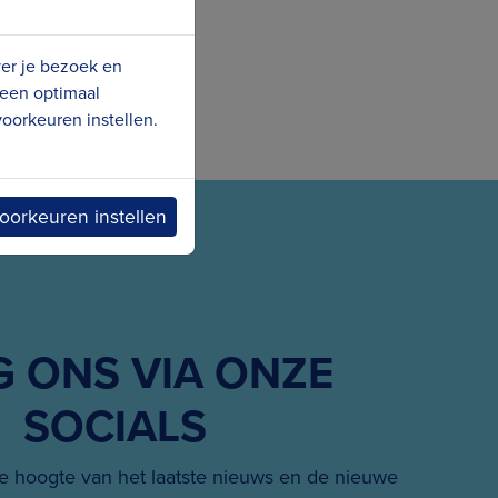
ver je bezoek en
 een optimaal
oorkeuren instellen.
oorkeuren instellen
G ONS VIA ONZE
SOCIALS
 hoogte van het laatste nieuws en de nieuwe