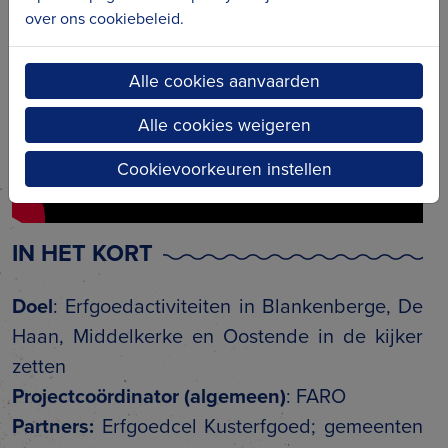
over ons cookiebeleid.
Alle cookies aanvaarden
Alle cookies weigeren
Cookievoorkeuren instellen
IN HET KORT
Doel
: Erfgoedactiviteiten in Blankenberge, De
Haan, Middelkerke en Oostende in de kijker
zetten
Projectcoördinator
(algemeen)
: FARO
Partners:
Erfgoedcel Kusterfgoed; gemeenten