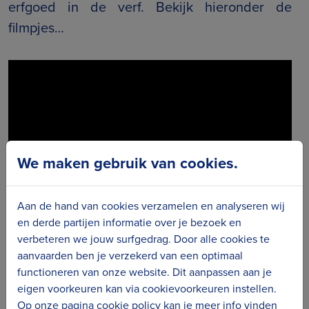
erfgoed in de verf. Bekijk hieronder de
filmpjes…
We maken gebruik van cookies.
Aan de hand van cookies verzamelen en analyseren wij
en derde partijen informatie over je bezoek en
De Scute werkt vol passie aan het varende
verbeteren we jouw surfgedrag. Door alle cookies te
aanvaarden ben je verzekerd van een optimaal
erfgoed van Blankenberge Ontdek het verhaal
functioneren van onze website. Dit aanpassen aan je
achter de schuit die in de Scuteloods ligt.
eigen voorkeuren kan via cookievoorkeuren instellen.
Op onze pagina cookie policy kan je meer info vinden