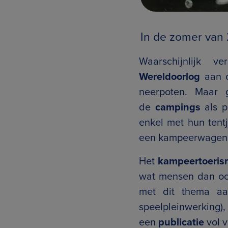
In de zomer van 
Waarschijnlijk 
Wereldoorlog
aan o
neerpoten. Maar 
de
campings
als p
enkel met hun tent
een kampeerwagen 
Het
kampeertoeris
wat mensen dan ook
met dit thema a
speelpleinwerking
een
publicatie
vol v