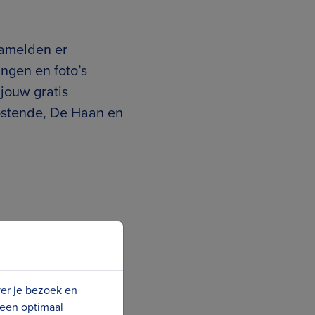
zamelden er
ngen en foto’s
 jouw gratis
ostende, De Haan en
 mensen uit het
ver je bezoek en
 een optimaal