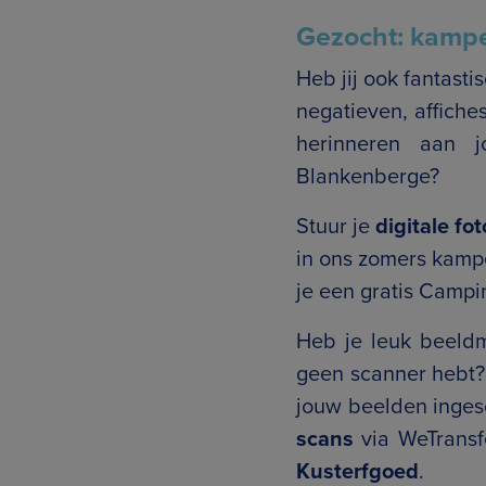
Gezocht: kamp
Heb jij ook fantasti
negatieven, affiches
herinneren aan 
Blankenberge?
Stuur je
digitale fo
in ons zomers kampe
je een gratis Campi
Heb je leuk beeldm
geen scanner hebt?
jouw beelden ingesc
scans
via WeTransf
Kusterfgoed
.