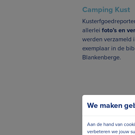
Camping Kust
Kusterfgoedreporter
allerlei
foto’s en ve
werden verzameld i
exemplaar in de bi
Blankenberge.
We maken gebr
Focus WTV maakte e
boekje aan het wo
Aan de hand van cooki
verbeteren we jouw su