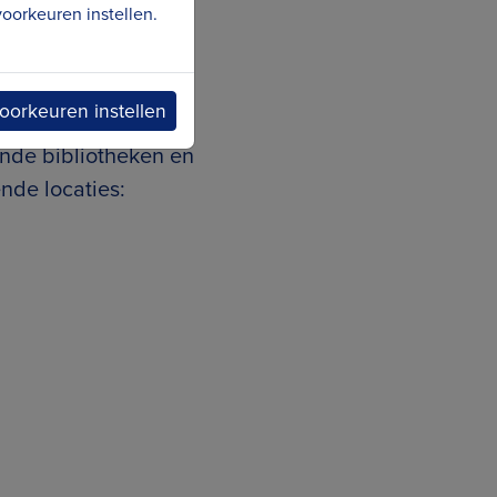
oorkeuren instellen.
oorkeuren instellen
ende bibliotheken en
nde locaties: