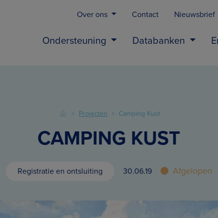
Over ons
Contact
Nieuwsbrief
Ondersteuning
Databanken
E
Projecten
Camping Kust
CAMPING KUST
Afgelopen
Registratie en ontsluiting
30.06.19