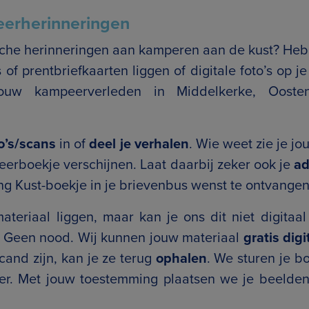
eerherinneringen
sche herinneringen aan kamperen aan de kust? Heb je
 of prentbriefkaarten liggen of digitale foto’s op 
jouw kampeerverleden in Middelkerke, Oost
to’s/scans
in of
deel je verhalen
. Wie weet zie je 
erboekje verschijnen. Laat daarbij zeker ook je
ad
ng Kust-boekje in je brievenbus wenst te ontvangen
ateriaal liggen, maar kan je ons dit niet digitaa
 Geen nood. Wij kunnen jouw materiaal
gratis
digi
and zijn, kan je ze terug
ophalen
. We sturen je 
er. Met jouw toestemming plaatsen we je beelde