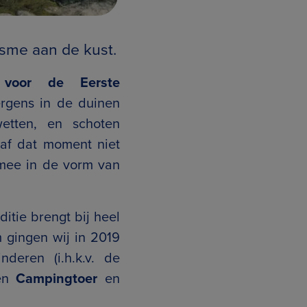
sme aan de kust.
t
voor de Eerste
ergens in de duinen
etten, en schoten
af dat moment niet
 mee in de vorm van
aditie brengt bij heel
 gingen wij in 2019
deren (i.h.k.v. de
en
Campingtoer
en