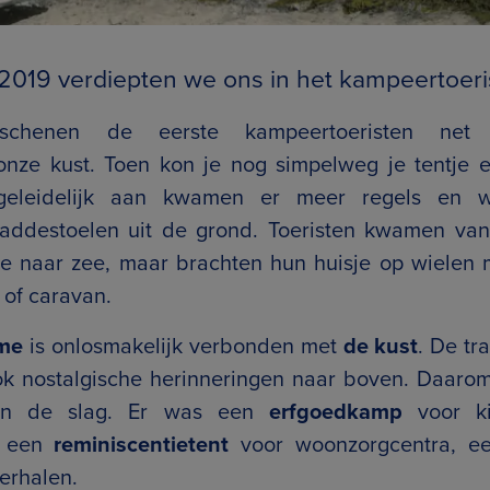
2019 verdiepten we ons in het kampeertoeri
verschenen de eerste kampeertoeristen ne
nze kust. Toen kon je nog simpelweg je tentje 
geleidelijk aan kwamen er meer regels en w
addestoelen uit de grond. Toeristen kwamen van
je naar zee, maar brachten hun huisje op wielen
of caravan.
me
is onlosmakelijk verbonden met
de kust
. De tr
 nostalgische herinneringen naar boven. Daarom
an de slag. Er was een
erfgoedkamp
voor kin
), een
reminiscentietent
voor woonzorgcentra, e
erhalen.