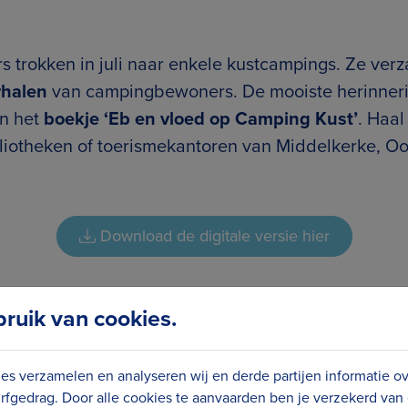
s trokken in juli naar enkele kustcampings. Ze ver
rhalen
van campingbewoners. De mooiste herinneri
n het
boekje ‘Eb en vloed op Camping Kust’
. Haal
bliotheken of toerismekantoren van Middelkerke, O
Download de digitale versie hier
uik van cookies.
en mooie reportage over het boekje en liet enkele
ord…
es verzamelen en analyseren wij en derde partijen informatie o
rfgedrag. Door alle cookies te aanvaarden ben je verzekerd van