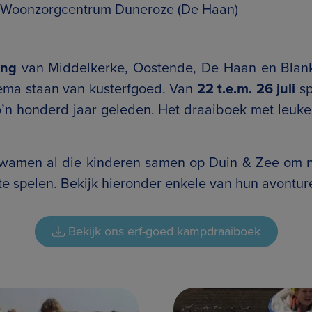
– Woonzorgcentrum Duneroze (De Haan)
ing
van Middelkerke, Oostende, De Haan en Blan
hema staan van kusterfgoed. Van
22 t.e.m. 26 juli
sp
o’n honderd jaar geleden. Het draaiboek met leuke
 kwamen al die kinderen samen op Duin & Zee om n
 te spelen. Bekijk hieronder enkele van hun avontur
Bekijk ons erf-goed kampdraaiboek