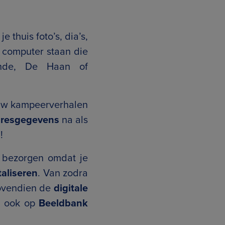
 thuis foto’s, dia’s,
je computer staan die
ende, De Haan of
jouw kampeerverhalen
resgegevens
na als
!
l bezorgen omdat je
taliseren
.
Van zodra
bovendien de
digitale
n ook op
Beeldbank