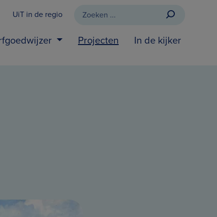
UiT in de regio
rfgoedwijzer
Projecten
In de kijker