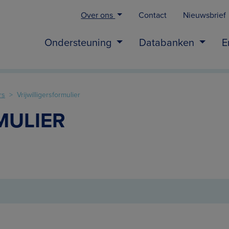
Over ons
Contact
Nieuwsbrief
Ondersteuning
Databanken
E
rs
Vrijwilligersformulier
MULIER