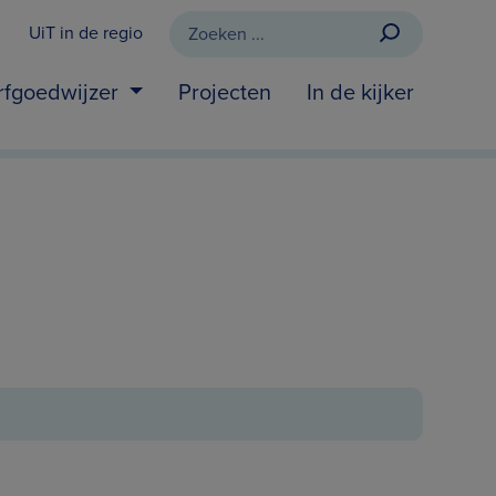
UiT in de regio
rfgoedwijzer
Projecten
In de kijker