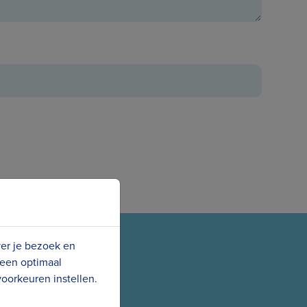
ver je bezoek en
 een optimaal
oorkeuren instellen.