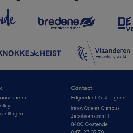
k
Contact
voorwaarden
Erfgoedcel Kusterfgoed
olicy
InnovOcean Campus
stellingen
Jacobsenstraat 1
8400 Oostende
0471 27 07 70