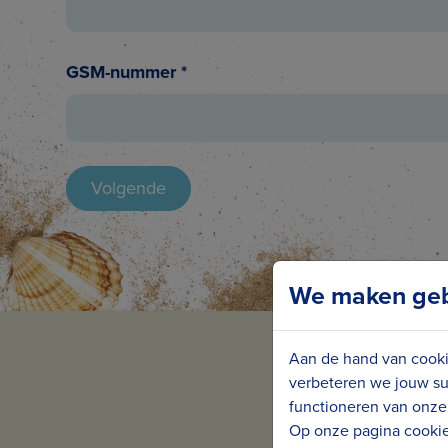
GSM-nummer
*
We maken gebr
Aan de hand van cooki
verbeteren we jouw su
functioneren van onze 
Op onze pagina cookie 