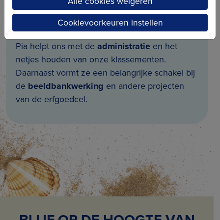
Alle cookies weigeren
Pia Quackelbeen
Cookievoorkeuren instellen
Kantoorvrijwilliger
Pia helpt ons met de
administratie
en het
netjes houden van onze klassementen.
Daarnaast vormt ze een belangrijke schakel bij
de
beeldbankwerking
en andere projecten
van de erfgoedcel.
BLIJF OP DE HOOGTE VAN