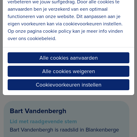
verbeteren we jouw surfgedrag. Door alle cookies te
aanvaarden ben je verzekerd van een optimaal
functioneren van onze website. Dit aanpassen aan je
eigen voorkeuren kan via cookievoorkeuren instellen.
Op onze pagina cookie policy kan je meer info vinden
Marleen De Soete
over ons cookiebeleid.
Lid met raadgevende stem
Marleen De Soete is raadslid in De Haan
Alle cookies aanvaarden
marleen.desoete@dehaan.be
Alle cookies weigeren
Cookievoorkeuren instellen
Bart Vandenbergh
Lid met raadgevende stem
Bart Vandenbergh is raadslid in Blankenberge