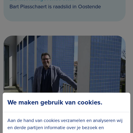
Bart Plasschaert is raadslid in Oostende
We maken gebruik van cookies.
Kristof Vermeire
Aan de hand van cookies verzamelen en analyseren wij
Lid met raadgevende stem
en derde partijen informatie over je bezoek en
Kristof is gemeenteraadslid in Bredene