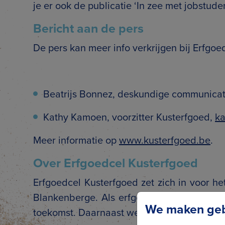
je er ook de publicatie ‘In zee met jobstude
Bericht aan de pers
De pers kan meer info verkrijgen bij Erfgoe
Beatrijs Bonnez, deskundige communicat
Kathy Kamoen, voorzitter Kusterfgoed,
k
Meer informatie op
www.kusterfgoed.be
.
Over Erfgoedcel Kusterfgoed
Erfgoedcel Kusterfgoed zet zich in voor h
Blankenberge. Als erfgoedcel ondersteune
We maken gebr
toekomst. Daarnaast werken we eigen projecte