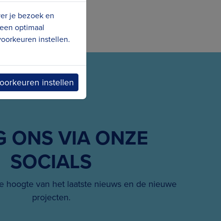
ver je bezoek en
 een optimaal
oorkeuren instellen.
oorkeuren instellen
G ONS VIA ONZE
SOCIALS
 hoogte van het laatste nieuws en de nieuwe
projecten.