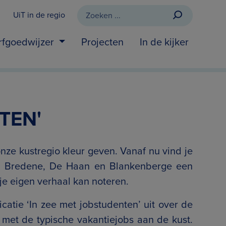
UiT in de regio
rfgoedwijzer
Projecten
In de kijker
TEN'
nze kustregio kleur geven. Vanaf nu vind je
e, Bredene, De Haan en Blankenberge een
je eigen verhaal kan noteren.
icatie ‘In zee met jobstudenten’ uit over de
met de typische vakantiejobs aan de kust.