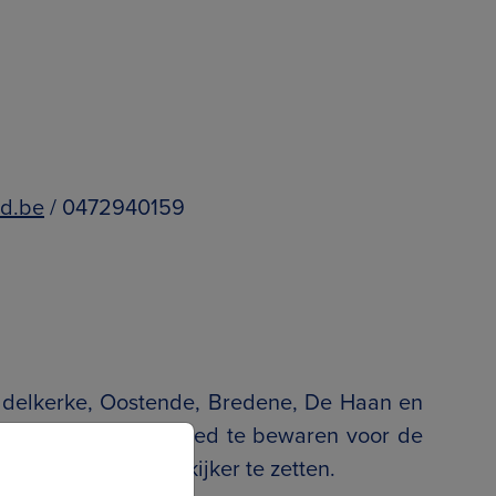
ed.be
/ 0472940159
Middelkerke, Oostende, Bredene, De Haan en
goedspelers om erfgoed te bewaren voor de
kust)erfgoed in de kijker te zetten.