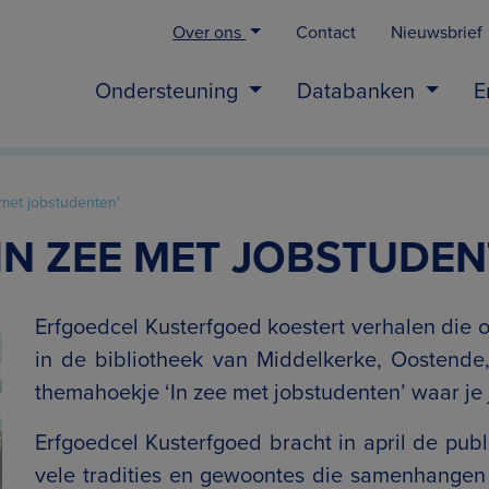
Over ons
Contact
Nieuwsbrief
Ondersteuning
Databanken
E
 met jobstudenten'
IN ZEE MET JOBSTUDEN
Erfgoedcel Kusterfgoed koestert verhalen die o
in de bibliotheek van Middelkerke, Oostend
themahoekje ‘In zee met jobstudenten’ waar je 
Erfgoedcel Kusterfgoed bracht in april de publ
vele tradities en gewoontes die samenhangen 