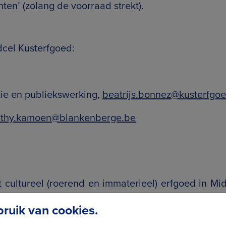
nten’ (zolang de voorraad strekt).
dcel Kusterfgoed:
ie en publiekswerking,
beatrijs.bonnez@kusterfgo
athy.kamoen@blankenberge.be
et cultureel (roerend en immaterieel) erfgoed in 
n we de werking en de projecten van lokale erf
uik van cookies.
n uit, zoals ‘In zee met jobstudenten’, om lokaal (