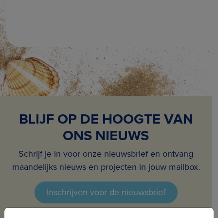
BLIJF OP DE HOOGTE VAN
ONS NIEUWS
Schrijf je in voor onze nieuwsbrief en ontvang
maandelijks nieuws en projecten in jouw mailbox.
Inschrijven voor de nieuwsbrief