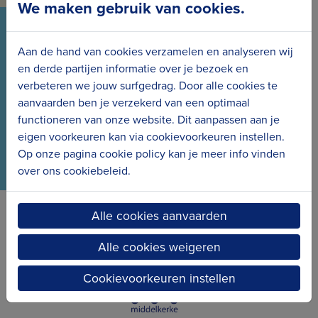
We maken gebruik van cookies.
VOLG ONS VIA ONZE SOCIALS
Aan de hand van cookies verzamelen en analyseren wij
Wees meteen op de hoogte van het laatste nieuws
en derde partijen informatie over je bezoek en
verbeteren we jouw surfgedrag. Door alle cookies te
en de nieuwe projecten.
aanvaarden ben je verzekerd van een optimaal
functioneren van onze website. Dit aanpassen aan je
eigen voorkeuren kan via cookievoorkeuren instellen.
Op onze pagina cookie policy kan je meer info vinden
over ons cookiebeleid.
Alle cookies aanvaarden
Erfgoedcel Kusterfgoed verbindt
Alle cookies weigeren
Cookievoorkeuren instellen