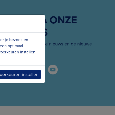
G ONS VIA ONZE
SOCIALS
ver je bezoek en
 hoogte van het laatste nieuws en de nieuwe
 een optimaal
projecten.
oorkeuren instellen.
oorkeuren instellen