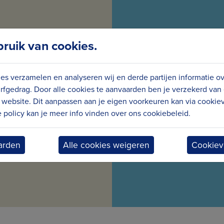
GTE VAN
VOL
uik van cookies.
S
es verzamelen en analyseren wij en derde partijen informatie o
maandelijks nieuws en
Wees meteen op de
rfgedrag. Door alle cookies te aanvaarden ben je verzekerd van
website. Dit aanpassen aan je eigen voorkeuren kan via cookiev
policy kan je meer info vinden over ons cookiebeleid.
ief
arden
Alle cookies weigeren
Cookiev