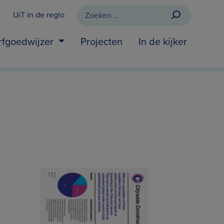
UiT in de regio
rfgoedwijzer
Projecten
In de kijker