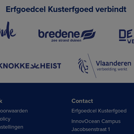
Erfgoedcel Kusterfgoed verbindt
k
Contact
voorwaarden
Erfgoedcel Kusterfgoed
olicy
InnovOcean Campus
stellingen
Jacobsenstraat 1