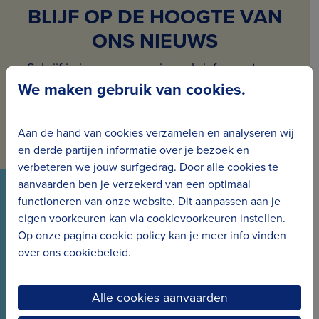
BLIJF OP DE HOOGTE VAN
ONS NIEUWS
Schrijf je in voor onze nieuwsbrief en ontvang
We maken gebruik van cookies.
maandelijks nieuws en projecten in jouw mailbox.
Inschrijven voor de nieuwsbrief
Aan de hand van cookies verzamelen en analyseren wij
en derde partijen informatie over je bezoek en
verbeteren we jouw surfgedrag. Door alle cookies te
aanvaarden ben je verzekerd van een optimaal
VOLG ONS VIA ONZE SOCIALS
functioneren van onze website. Dit aanpassen aan je
eigen voorkeuren kan via cookievoorkeuren instellen.
Wees meteen op de hoogte van het laatste nieuws
Op onze pagina cookie policy kan je meer info vinden
en de nieuwe projecten.
over ons cookiebeleid.
Alle cookies aanvaarden