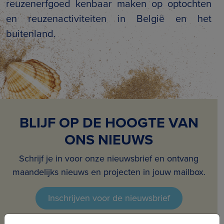
reuzenerfgoed kenbaar maken op optochten
en reuzenactiviteiten in België en het
buitenland.
BLIJF OP DE HOOGTE VAN
ONS NIEUWS
Schrijf je in voor onze nieuwsbrief en ontvang
maandelijks nieuws en projecten in jouw mailbox.
Inschrijven voor de nieuwsbrief