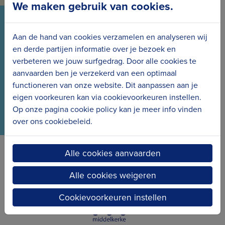
We maken gebruik van cookies.
VOLG ONS VIA ONZE SOCIALS
Aan de hand van cookies verzamelen en analyseren wij
Wees meteen op de hoogte van het laatste nieuws
en derde partijen informatie over je bezoek en
verbeteren we jouw surfgedrag. Door alle cookies te
en de nieuwe projecten.
aanvaarden ben je verzekerd van een optimaal
functioneren van onze website. Dit aanpassen aan je
eigen voorkeuren kan via cookievoorkeuren instellen.
Op onze pagina cookie policy kan je meer info vinden
over ons cookiebeleid.
Alle cookies aanvaarden
Erfgoedcel Kusterfgoed verbindt
Alle cookies weigeren
Cookievoorkeuren instellen