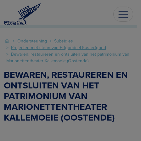
Ondersteuning
Subsidies
Projecten met steun van Erfgoedcel Kusterfgoed
Bewaren, restaureren en ontsluiten van het patrimonium van
Marionettentheater Kallemoeie (Oostende)
BEWAREN, RESTAUREREN EN
ONTSLUITEN VAN HET
PATRIMONIUM VAN
MARIONETTENTHEATER
KALLEMOEIE (OOSTENDE)