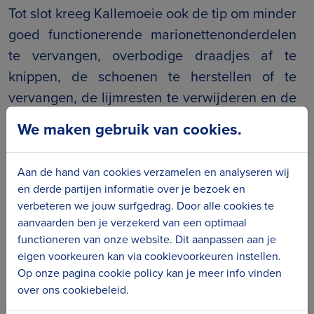
Tot slot kreeg Kallemoeie ook de tip om minder
goed functionerende marionettenonderdelen
te vervangen, overbodige draadjes af te
knippen, de schoenen te herstellen of te
vervangen, de lijmresten te verwijderen en de
marionetten te stofzuigen met
We maken gebruik van cookies.
de museumstofzuiger
.
Fase 5: Expo ‘Kallemoeies erfgoed’
Aan de hand van cookies verzamelen en analyseren wij
en derde partijen informatie over je bezoek en
Na al deze inspanningen, zette Kallemoeie
verbeteren we jouw surfgedrag. Door alle cookies te
begin 2019 vol trots haar collectie in de kijker
aanvaarden ben je verzekerd van een optimaal
met grote
fotoafdrukken
en
vitrinekasten
met
functioneren van onze website. Dit aanpassen aan je
eigen voorkeuren kan via cookievoorkeuren instellen.
gerestaureerde en behandelde marionetten.
Op onze pagina cookie policy kan je meer info vinden
over ons cookiebeleid.
Het werk is natuurlijk nooit af. De collectie
moet blijvend goed beheerd worden en af en