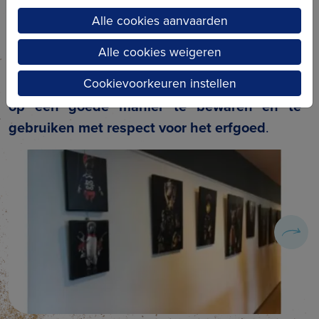
toe gecontroleerd op schadebeelden. Dankzij
Alle cookies aanvaarden
dit
meerjarige project
hebben de leden van
Alle cookies weigeren
Kallemoeie de
nodige expertise
opgedaan en
Cookievoorkeuren instellen
enkele experts leren kennen om hun
collectie
op een goede manier te bewaren en te
gebruiken met respect voor het erfgoed
.