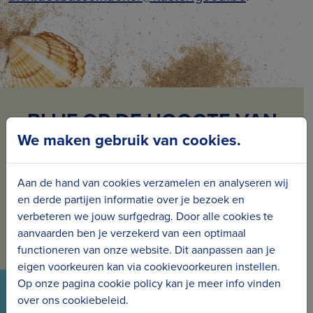
BLIJF OP DE HOOGTE VAN
We maken gebruik van cookies.
ONS NIEUWS
Schrijf je in voor onze nieuwsbrief en ontvang
Aan de hand van cookies verzamelen en analyseren wij
maandelijks nieuws en projecten in jouw mailbox.
en derde partijen informatie over je bezoek en
verbeteren we jouw surfgedrag. Door alle cookies te
Inschrijven voor de nieuwsbrief
aanvaarden ben je verzekerd van een optimaal
functioneren van onze website. Dit aanpassen aan je
eigen voorkeuren kan via cookievoorkeuren instellen.
Op onze pagina cookie policy kan je meer info vinden
VOLG ONS VIA ONZE SOCIALS
over ons cookiebeleid.