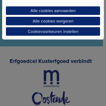
Wees meteen op de hoogte van het laatste nieuws
Alle cookies aanvaarden
en de nieuwe projecten.
Alle cookies weigeren
Cookievoorkeuren instellen
Erfgoedcel Kusterfgoed verbindt