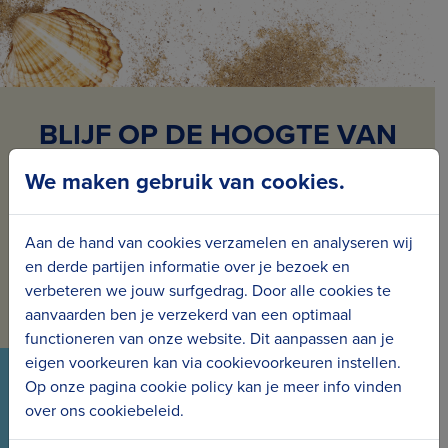
BLIJF OP DE HOOGTE VAN
ONS NIEUWS
We maken gebruik van cookies.
Schrijf je in voor onze nieuwsbrief en ontvang
maandelijks nieuws en projecten in jouw mailbox.
Aan de hand van cookies verzamelen en analyseren wij
en derde partijen informatie over je bezoek en
Inschrijven voor de nieuwsbrief
verbeteren we jouw surfgedrag. Door alle cookies te
aanvaarden ben je verzekerd van een optimaal
functioneren van onze website. Dit aanpassen aan je
eigen voorkeuren kan via cookievoorkeuren instellen.
VOLG ONS VIA ONZE SOCIALS
Op onze pagina cookie policy kan je meer info vinden
over ons cookiebeleid.
Wees meteen op de hoogte van het laatste nieuws