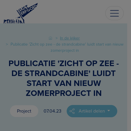
In de kijker
Publicatie 'Zicht op zee - de strandcabine' luidt start van nieuw
zomerproject in
PUBLICATIE 'ZICHT OP ZEE -
DE STRANDCABINE' LUIDT
START VAN NIEUW
ZOMERPROJECT IN
Project
07.04.23
Artikel delen