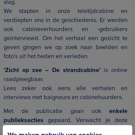
slag.
We stapten in onze teletijdcabine en
verdiepten ons in de geschiedenis. Er werden
ook cabineverhuurders en -gebruikers
geïnterviewd. Om het verhaal een gezicht te
geven gingen we op zoek naar beelden en
foto’s uit het heden en verleden.
‘Zicht op zee – De strandcabine’
is online
raadpleegbaar.
Lees zeker ook eens alle verhalen en
interviews met baigneurs en cabinehuurders.
Met de publicatie gaan ook
enkele
publieksacties
gepaard. Verwacht je deze
zomer aan vertelmomenten, een virtuele
We maken gebruik van cookies.