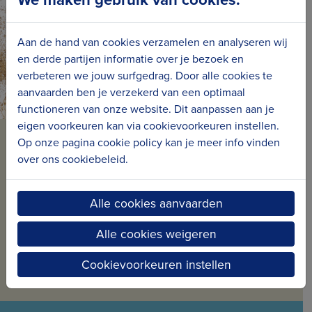
tentoonstelling of een leuke gadget die je
binnentrekt in de verhalen.
Aan de hand van cookies verzamelen en analyseren wij
en derde partijen informatie over je bezoek en
verbeteren we jouw surfgedrag. Door alle cookies te
aanvaarden ben je verzekerd van een optimaal
functioneren van onze website. Dit aanpassen aan je
eigen voorkeuren kan via cookievoorkeuren instellen.
Op onze pagina cookie policy kan je meer info vinden
BLIJF OP DE HOOGTE VAN
over ons cookiebeleid.
ONS NIEUWS
Schrijf je in voor onze nieuwsbrief en ontvang
Alle cookies aanvaarden
maandelijks nieuws en projecten in jouw mailbox.
Alle cookies weigeren
Inschrijven voor de nieuwsbrief
Cookievoorkeuren instellen