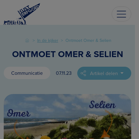
In de kijker
Ontmoet Omer & Selien
ONTMOET OMER & SELIEN
Communicatie
07.11.23
Artikel delen