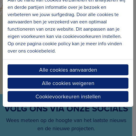
en derde partijen informatie over je bezoek en
verbeteren we jouw surfgedrag. Door alle cookies te
aanvaarden ben je verzekerd van een optimaal
BLIJF OP DE HOOGTE VAN
functioneren van onze website. Dit aanpassen aan je
eigen voorkeuren kan via cookievoorkeuren instellen.
ONS NIEUWS
Op onze pagina cookie policy kan je meer info vinden
over ons cookiebeleid.
Schrijf je in voor onze nieuwsbrief en ontvang
maandelijks nieuws en projecten in jouw mailbox.
Alle cookies aanvaarden
Inschrijven voor de nieuwsbrief
Alle cookies weigeren
Cookievoorkeuren instellen
VOLG ONS VIA ONZE SOCIALS
Wees meteen op de hoogte van het laatste nieuws
en de nieuwe projecten.