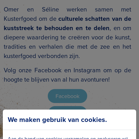
Omer en Séline werken samen met
Kusterfgoed om de
culturele schatten van de
kuststreek te behouden en te delen
, en om
diepere waardering te creëren voor de kunst,
tradities en verhalen die met de zee en het
kusterfgoed verbonden zijn.
Volg onze Facebook en Instagram om op de
hoogte te blijven van al hun avonturen!
Facebook
Instagram
We maken gebruik van cookies.
Aan de hand van cookies verzamelen en analyseren wij