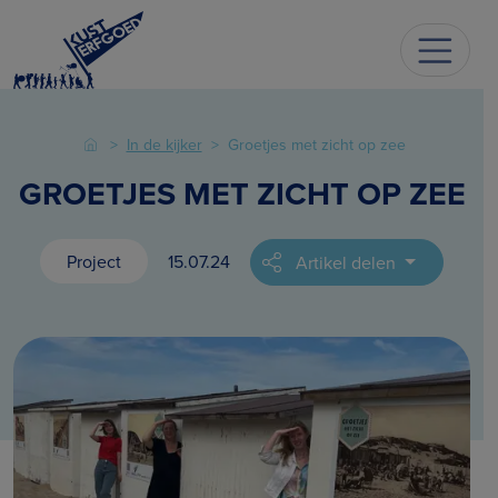
In de kijker
Groetjes met zicht op zee
GROETJES MET ZICHT OP ZEE
Project
15.07.24
Artikel delen