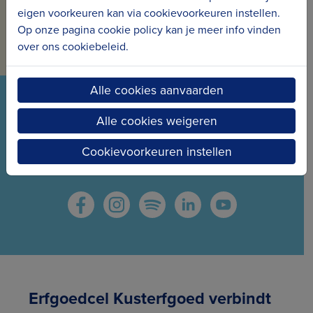
eigen voorkeuren kan via cookievoorkeuren instellen.
Op onze pagina cookie policy kan je meer info vinden
Inschrijven voor de nieuwsbrief
over ons cookiebeleid.
Alle cookies aanvaarden
VOLG ONS VIA ONZE SOCIALS
Alle cookies weigeren
Wees meteen op de hoogte van het laatste nieuws
Cookievoorkeuren instellen
en de nieuwe projecten.
Erfgoedcel Kusterfgoed verbindt