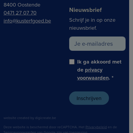
8400 Oostende
Nieuwsbrief
0471 27 07 70
Schrijf je in op onze
info@kusterfgoed.be
nieuwsbrief.
Ik ga akkoord met
de
privacy
voorwaarden
.
*
website created by digicreate.be
Deze website is beschermd door reCAPTCHA. Het
Privacybeleid
en de
Servicevoorwaarden
van Google zijn van toepassing.