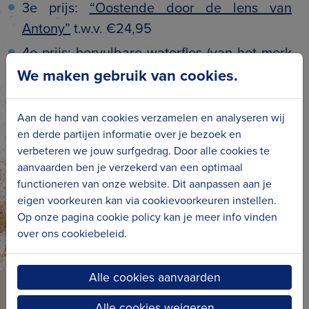
3e prijs:
“Oostende door de lens van
Antony”
t.w.v. €24,95
4e prijs: hervulbare waterfles (van het merk
Dopper) met logo van Erfgoedcel
We maken gebruik van cookies.
Kusterfgoed
5e prijs: set van 30 unieke postkaarten Zicht
Aan de hand van cookies verzamelen en analyseren wij
en derde partijen informatie over je bezoek en
op zee (in beeld: Westende, Middelkerke,
verbeteren we jouw surfgedrag. Door alle cookies te
Mariakerke, Oostende, De Haan, Wenduine
aanvaarden ben je verzekerd van een optimaal
en Blankenberge)
functioneren van onze website. Dit aanpassen aan je
eigen voorkeuren kan via cookievoorkeuren instellen.
Op onze pagina cookie policy kan je meer info vinden
over ons cookiebeleid.
Alle cookies aanvaarden
BLIJF OP DE HOOGTE VAN
Alle cookies weigeren