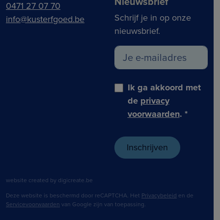
Nieuwsbrief
0471 27 07 70
Schrijf je in op onze
info@kusterfgoed.be
nieuwsbrief.
Ik ga akkoord met
de
privacy
voorwaarden
.
*
website created by digicreate.be
Deze website is beschermd door reCAPTCHA. Het
Privacybeleid
en de
Servicevoorwaarden
van Google zijn van toepassing.