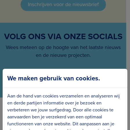
Inschrijven voor de nieuwsbrief
VOLG ONS VIA ONZE SOCIALS
Wees meteen op de hoogte van het laatste nieuws
en de nieuwe projecten.
We maken gebruik van cookies.
Aan de hand van cookies verzamelen en analyseren wij
en derde partijen informatie over je bezoek en
verbeteren we jouw surfgedrag. Door alle cookies te
Erfgoedcel Kusterfgoed verbindt
aanvaarden ben je verzekerd van een optimaal
functioneren van onze website. Dit aanpassen aan je