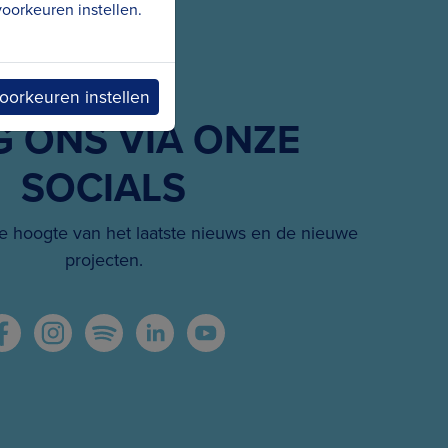
oorkeuren instellen.
oorkeuren instellen
G ONS VIA ONZE
SOCIALS
 hoogte van het laatste nieuws en de nieuwe
projecten.