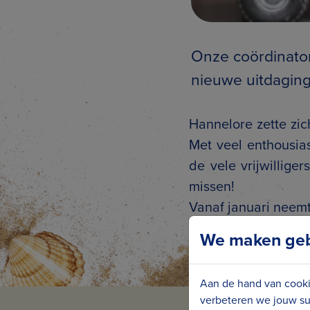
Onze coördinator
nieuwe uitdaging
Hannelore zette zic
Met veel enthousi
de vele vrijwillig
missen!
Vanaf januari neemt
We maken gebr
Aan de hand van cooki
verbeteren we jouw su