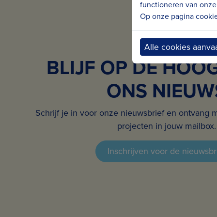
functioneren van onze 
Op onze pagina cookie 
Alle cookies aanva
BLIJF OP DE HOO
ONS NIEUW
Schrijf je in voor onze nieuwsbrief en ontvang 
projecten in jouw mailbox.
Inschrijven voor de nieuwsbr