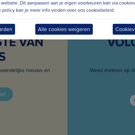
website. Dit aanpassen aan je eigen voorkeuren kan via cookiev
policy kan je meer info vinden over ons cookiebeleid.
arden
Alle cookies weigeren
Cookiev
GTE VAN
VOL
S
maandelijks nieuws en
Wees meteen op de
ief