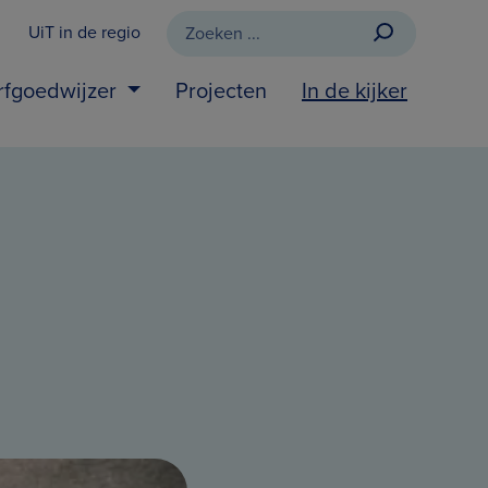
UiT in de regio
rfgoedwijzer
Projecten
In de kijker