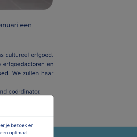
januari een
s cultureel erfgoed.
 erfgoedactoren en
oed. We zullen haar
nd coördinator.
ver je bezoek en
 een optimaal