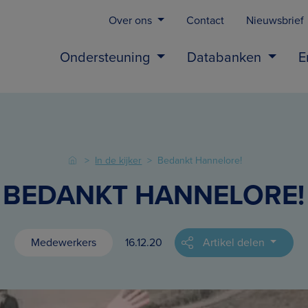
Over ons
Contact
Nieuwsbrief
Ondersteuning
Databanken
E
In de kijker
Bedankt Hannelore!
BEDANKT HANNELORE!
Medewerkers
16.12.20
Artikel delen