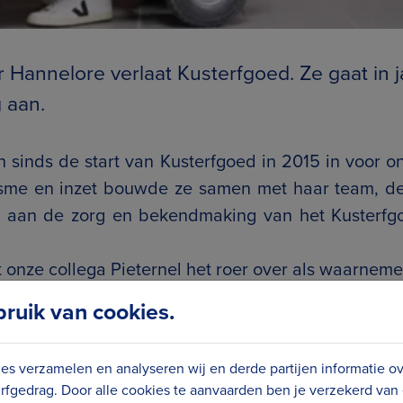
 Hannelore verlaat Kusterfgoed. Ze gaat in 
 aan.
h sinds de start van Kusterfgoed in 2015 in voor on
asme en inzet bouwde ze samen met haar team, de
ers aan de zorg en bekendmaking van het Kusterfg
 onze collega Pieternel het roer over als waarneme
uik van cookies.
es verzamelen en analyseren wij en derde partijen informatie o
rfgedrag. Door alle cookies te aanvaarden ben je verzekerd van