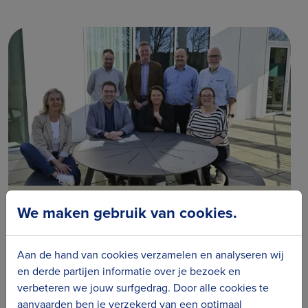
Beleid
24.03.25
We maken gebruik van cookies.
Onze nieuwe bestuursploeg
Ook bij ons diende het bestuursorgaan
Aan de hand van cookies verzamelen en analyseren wij
opnieuw samengesteld te worden na de
en derde partijen informatie over je bezoek en
verbeteren we jouw surfgedrag. Door alle cookies te
gemeenteraadsverkiezin...
aanvaarden ben je verzekerd van een optimaal