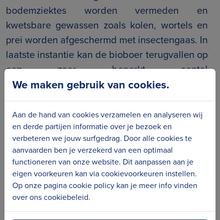
bodemziektes worden vermeden en
kwetsbare gewassen zoals kolen, wortels en
prei worden afgeschermd met insectengaas. In
laatste instantie kan de bioboer terugvallen op
een zeer beperkt aantal
We maken gebruik van cookies.
gewasbeschermingsmiddelen van natuurlijke
oorsprong, die in een zeer korte tijd integraal
afgebroken worden onder invloed van
Aan de hand van cookies verzamelen en analyseren wij
en derde partijen informatie over je bezoek en
zonlicht. Wat meteen ook hun zwakke punt is,
verbeteren we jouw surfgedrag. Door alle cookies te
ze werken maar zeer kort.
aanvaarden ben je verzekerd van een optimaal
functioneren van onze website. Dit aanpassen aan je
De boeren sterven uit
eigen voorkeuren kan via cookievoorkeuren instellen.
Op onze pagina cookie policy kan je meer info vinden
‘Ik heb veel
respect
voor hoe de boeren
over ons cookiebeleid.
vroeger hun land bewerkten. Het was eigenlijk
op een betere manier dan nu. Maar eigenlijk