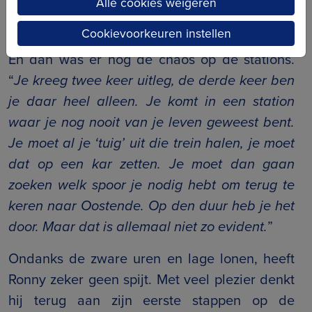
Alle cookies weigeren
elke avond vol zat met dronkaards… Ik durfde
niet in dat bed kruipen.
”
Cookievoorkeuren instellen
En dan was er nog de chaos op de stations.
“
Je kreeg twee keer uitleg, de derde keer ben
je daar heel alleen. Je komt in een station
waar je nog nooit van je leven geweest bent.
Je moet al je ‘tuig’ uit die trein halen, je moet
dat op een kar zetten. Je moet dan gaan
zoeken welk spoor je nodig hebt om terug te
keren naar Oostende. Op den duur heb je het
door. Maar dat is allemaal niet zo evident.
”
Ondanks de zware uren en lage lonen, heeft
Ronny zeker geen spijt. Met veel plezier denkt
hij terug aan zijn eerste stappen op de