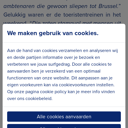
ambtenaren die gewoon sliepen tot Brussel.
”
Gelukkig waren er de toeristentreinen in het
weekend. “
Die zaten stampvol met mensen uit
Luik en Brussel die voor een dag naar de kust
We maken gebruik van cookies.
kwamen. Ze hadden maar twee
bestemmingen. Ofwel gingen ze naar
Aan de hand van cookies verzamelen en analyseren wij
Oostende, ofwel naar Blankenberge.
”
en derde partijen informatie over je bezoek en
verbeteren we jouw surfgedrag. Door alle cookies te
Maar de job bracht ook vreemde situaties met
aanvaarden ben je verzekerd van een optimaal
functioneren van onze website. Dit aanpassen aan je
zich mee. “
Soms moest je in Luik overnachten.
eigen voorkeuren kan via cookievoorkeuren instellen.
Volledig vervallen, volledig vervuild en
Op onze pagina cookie policy kan je meer info vinden
‘Wagons-Lits’ had daar een kamer gehuurd in
over ons cookiebeleid.
een hotel dat je nooit zou binnengaan. In een
vuile kamer, waar ze waarschijnlijk bijna niets
Alle cookies aanvaarden
voor betaalden; met een café beneden dat