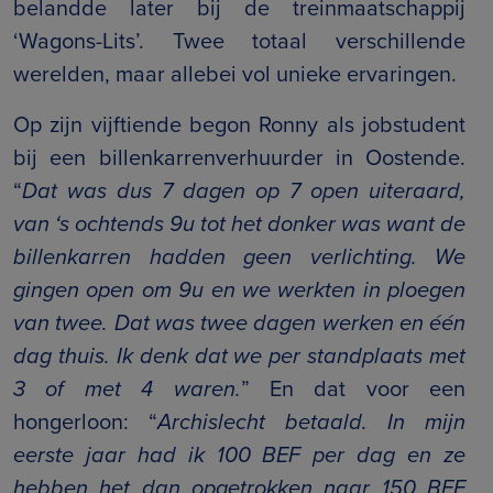
belandde later bij de treinmaatschappij
‘Wagons-Lits’. Twee totaal verschillende
werelden, maar allebei vol unieke ervaringen.
Op zijn vijftiende begon Ronny als jobstudent
bij een billenkarrenverhuurder in Oostende.
“
Dat was dus 7 dagen op 7 open uiteraard,
van ‘s ochtends 9u tot het donker was want de
billenkarren hadden geen verlichting. We
gingen open om 9u en we werkten in ploegen
van twee. Dat was twee dagen werken en één
dag thuis. Ik denk dat we per standplaats met
3 of met 4 waren.
” En dat voor een
hongerloon: “
Archislecht betaald. In mijn
eerste jaar had ik 100 BEF per dag en ze
hebben het dan opgetrokken naar 150 BEF