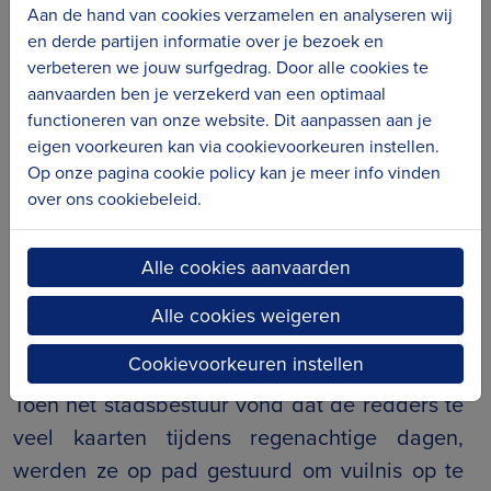
Aan de hand van cookies verzamelen en analyseren wij
Nieuwe collega’s konden rekenen op een
en derde partijen informatie over je bezoek en
ludiek welkom. “
Zo’n bleutje werd in de luren
verbeteren we jouw surfgedrag. Door alle cookies te
gelegd. De chef stond dan op de mirador en
aanvaarden ben je verzekerd van een optimaal
functioneren van onze website. Dit aanpassen aan je
gaf een vals noodsignaal. En dan liep die
eigen voorkeuren kan via cookievoorkeuren instellen.
jonge gast rap dat water in… en die zag
Op onze pagina cookie policy kan je meer info vinden
natuurlijk niks.
” Eén keer kon het, niet meer:
over ons cookiebeleid.
“
Als je dat doet en nog een keer… en het is
weer niks. Op een uur geloven ze het niet
Alle cookies aanvaarden
meer. En als het dan echt is, dan heb je
Alle cookies weigeren
pannen.
”
Cookievoorkeuren instellen
Er waren ook minder glorieuze momenten.
Toen het stadsbestuur vond dat de redders te
veel kaarten tijdens regenachtige dagen,
werden ze op pad gestuurd om vuilnis op te