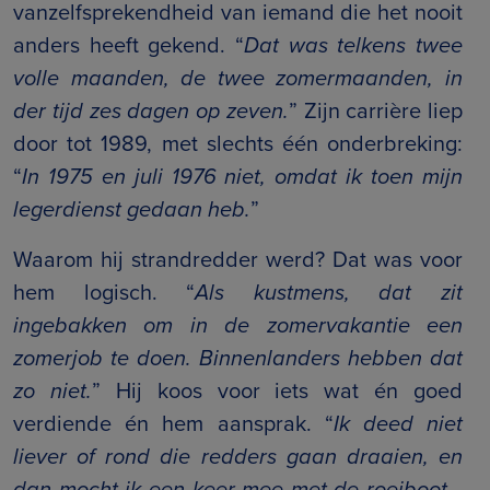
vanzelfsprekendheid van iemand die het nooit
anders heeft gekend. “
Dat was telkens twee
volle maanden, de twee zomermaanden, in
der tijd zes dagen op zeven.
” Zijn carrière liep
door tot 1989, met slechts één onderbreking:
“
In 1975 en juli 1976 niet, omdat ik toen mijn
legerdienst gedaan heb.
”
Waarom hij strandredder werd? Dat was voor
hem logisch. “
Als kustmens, dat zit
ingebakken om in de zomervakantie een
zomerjob te doen. Binnenlanders hebben dat
zo niet.
” Hij koos voor iets wat én goed
verdiende én hem aansprak. “
Ik deed niet
liever of rond die redders gaan draaien, en
dan mocht ik een keer mee met de roeiboot…